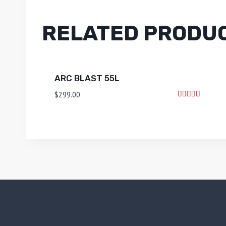
RELATED PRODU
ARC BLAST 55L
$
299.00
Rated
5.00
out of 5