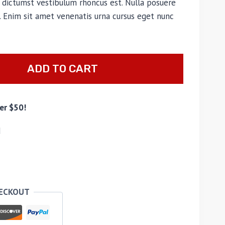
ea dictumst vestibulum rhoncus est. Nulla posuere
es. Enim sit amet venenatis urna cursus eget nunc
ADD TO CART
er $50!
d
HECKOUT