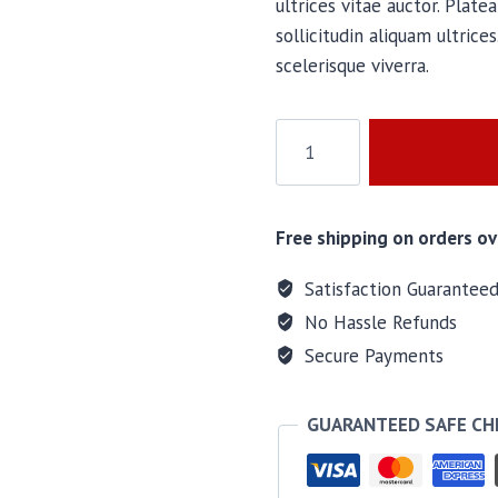
ultrices vitae auctor. Plat
sollicitudin aliquam ultric
scelerisque viverra.
Nero
38L
Backpack
quantity
Free shipping on orders ov
Satisfaction Guarantee
No Hassle Refunds
Secure Payments
GUARANTEED SAFE C