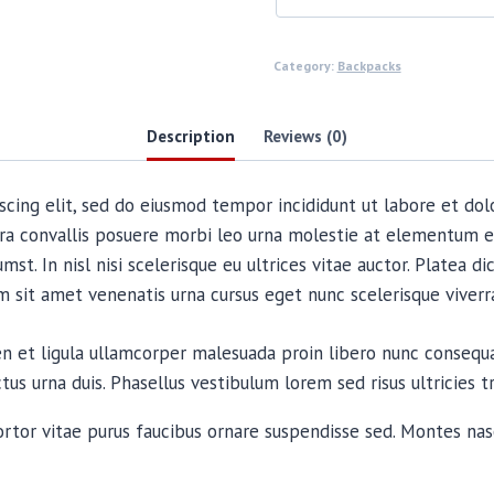
Category:
Backpacks
Description
Reviews (0)
scing elit, sed do eiusmod tempor incididunt ut labore et dol
ra convallis posuere morbi leo urna molestie at elementum e
mst. In nisl nisi scelerisque eu ultrices vitae auctor. Platea 
im sit amet venenatis urna cursus eget nunc scelerisque viverr
ien et ligula ullamcorper malesuada proin libero nunc conse
s urna duis. Phasellus vestibulum lorem sed risus ultricies tr
ortor vitae purus faucibus ornare suspendisse sed. Montes nasc