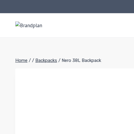
Skip
to
content
Home
/
/
Backpacks
/
Nero 38L Backpack