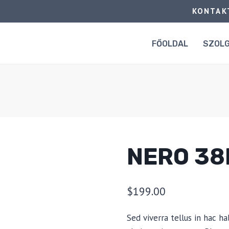
KONTAK
FŐOLDAL
SZOL
NERO 38
$
199.00
Sed viverra tellus in hac ha