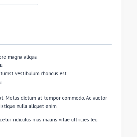
ore magna aliqua.
u.
dictumst vestibulum rhoncus est.
a.
quat. Metus dictum at tempor commodo. Ac auctor
istique nulla aliquet enim.
etur ridiculus mus mauris vitae ultricies leo.