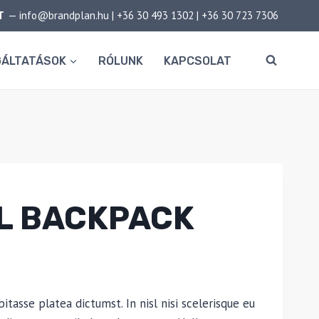
T
—
info@brandplan.hu
|
+36 30 493 1302
|
+36 30 723 7306
GÁLTATÁSOK
RÓLUNK
KAPCSOLAT
L BACKPACK
bitasse platea dictumst. In nisl nisi scelerisque eu